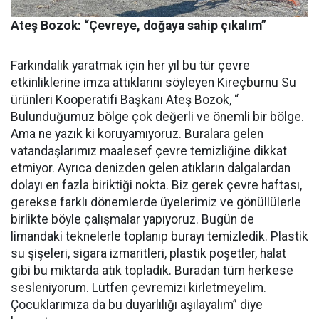
Ateş Bozok: “Çevreye, doğaya sahip çıkalım”
Farkındalık yaratmak için her yıl bu tür çevre
etkinliklerine imza attıklarını söyleyen Kireçburnu Su
ürünleri Kooperatifi Başkanı Ateş Bozok, “
Bulunduğumuz bölge çok değerli ve önemli bir bölge.
Ama ne yazık ki koruyamıyoruz. Buralara gelen
vatandaşlarımız maalesef çevre temizliğine dikkat
etmiyor. Ayrıca denizden gelen atıkların dalgalardan
dolayı en fazla biriktiği nokta. Biz gerek çevre haftası,
gerekse farklı dönemlerde üyelerimiz ve gönüllülerle
birlikte böyle çalışmalar yapıyoruz. Bugün de
limandaki teknelerle toplanıp burayı temizledik. Plastik
su şişeleri, sigara izmaritleri, plastik poşetler, halat
gibi bu miktarda atık topladık. Buradan tüm herkese
sesleniyorum. Lütfen çevremizi kirletmeyelim.
Çocuklarımıza da bu duyarlılığı aşılayalım” diye