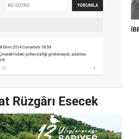
İB
18 Ekim 2014 Cumartesi 18:59
Çınaraltı'ndaki yolları,trafiği gösterseydi, adamlar
rdi.
(0)
yat Rüzgârı Esecek