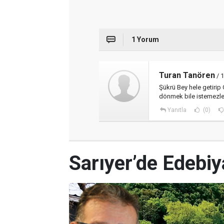
1 Yorum
Turan Tanören
/ 
Şükrü Bey hele getirip 
dönmek bile istemezle
Yanıtla
(0)
Sarıyer’de Edebi