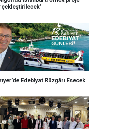
rçekleştirilecek'
rıyer’de Edebiyat Rüzgârı Esecek