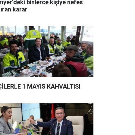
rıyer’deki binlerce kişiye nefes
dıran karar
ÇİLERLE 1 MAYIS KAHVALTISI