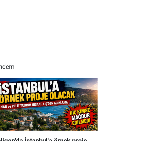
ndem
oligon'da İstanbul'a örnek proje