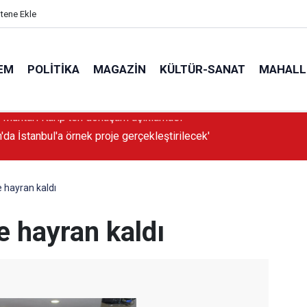
itene Ekle
EM
POLITIKA
MAGAZIN
KÜLTÜR-SANAT
MAHALL
'da İstanbul'a örnek proje gerçekleştirilecek'
 hayran kaldı
e hayran kaldı