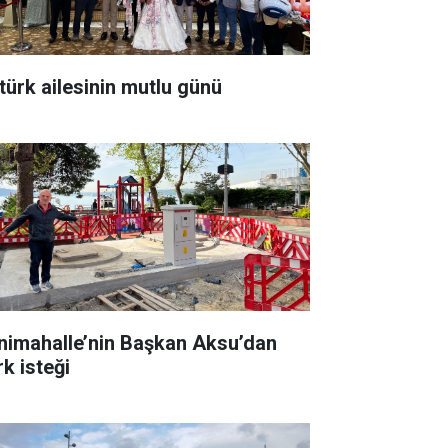
türk ailesinin mutlu günü
nimahalle’nin Başkan Aksu’dan
rk isteği