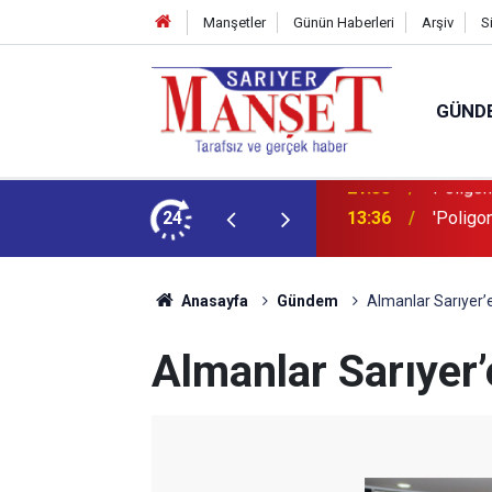
Manşetler
Günün Haberleri
Arşiv
S
GÜND
şüm açıklaması
24
13:36
'Poligon
Anasayfa
Gündem
Almanlar Sarıyer’e
Almanlar Sarıyer’