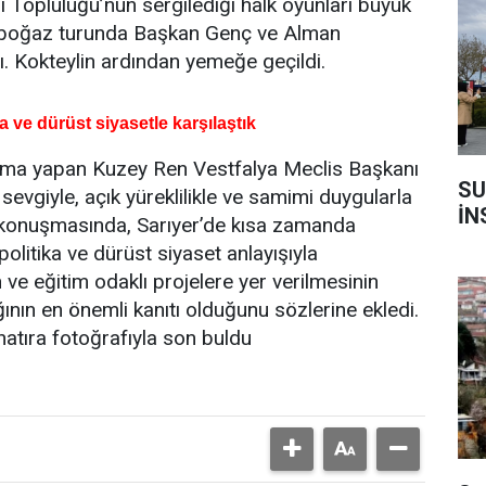
ı Topluluğu’nun sergilediği halk oyunları büyük
çen boğaz turunda Başkan Genç ve Alman
ı. Kokteylin ardından yemeğe geçildi.
 ve dürüst siyasetle karşılaştık
şma yapan Kuzey Ren Vestfalya Meclis Başkanı
SU
sevgiyle, açık yüreklilikle ve samimi duygularla
İN
ğı konuşmasında, Sarıyer’de kısa zamanda
politika ve dürüst siyaset anlayışıyla
an ve eğitim odaklı projelere yer verilmesinin
ğının en önemli kanıtı olduğunu sözlerine ekledi.
 hatıra fotoğrafıyla son buldu