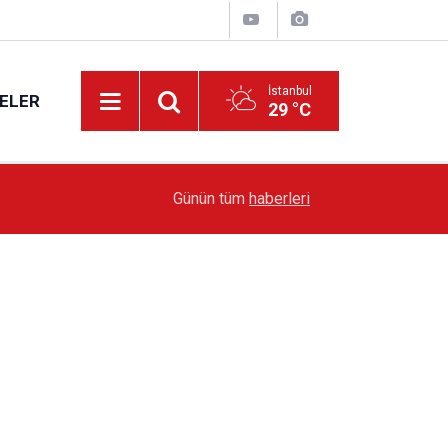
İstanbul
ELER
29 °C
19:51
Sarıyer’de Edebiyat Rüzgârı Esecek
Günün tüm
haberleri