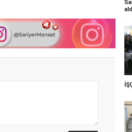
Sa
al
İŞ