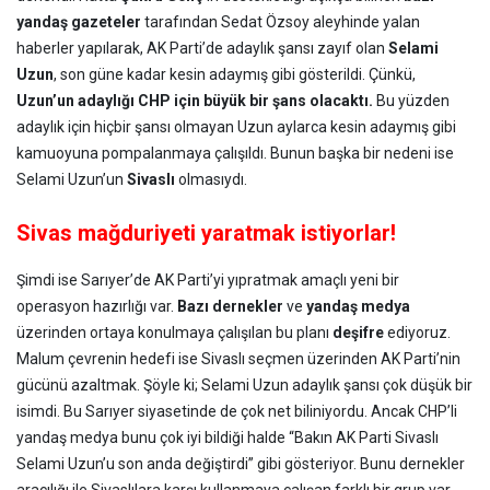
yandaş gazeteler
tarafından Sedat Özsoy aleyhinde yalan
haberler yapılarak, AK Parti’de adaylık şansı zayıf olan
Selami
Uzun
, son güne kadar kesin adaymış gibi gösterildi. Çünkü,
Uzun’un adaylığı CHP için büyük bir şans olacaktı.
Bu yüzden
adaylık için hiçbir şansı olmayan Uzun aylarca kesin adaymış gibi
kamuoyuna pompalanmaya çalışıldı. Bunun başka bir nedeni ise
Selami Uzun’un
Sivaslı
olmasıydı.
Sivas mağduriyeti yaratmak istiyorlar!
Şimdi ise Sarıyer’de AK Parti’yi yıpratmak amaçlı yeni bir
operasyon hazırlığı var.
Bazı dernekler
ve
yandaş medya
üzerinden ortaya konulmaya çalışılan bu planı
deşifre
ediyoruz.
Malum çevrenin hedefi ise Sivaslı seçmen üzerinden AK Parti’nin
gücünü azaltmak. Şöyle ki; Selami Uzun adaylık şansı çok düşük bir
isimdi. Bu Sarıyer siyasetinde de çok net biliniyordu. Ancak CHP’li
yandaş medya bunu çok iyi bildiği halde “Bakın AK Parti Sivaslı
Selami Uzun’u son anda değiştirdi” gibi gösteriyor. Bunu dernekler