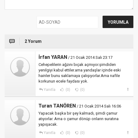
2 Yorum
İrfan YARAN
/ 21 Ocak 2014 Salı 23:17
Cehepelilerin ağzını bıçak açmıyor.şimdiden
yenilgiyi kabul ettiler.ama yandaşlar içinde eski
hainler bunu saklamaya çalışıyorlar.Ama nafile
korkunun ecele faydası yok.
Yanıtla
(0)
(0)
Turan TANÖREN
/ 21 Ocak 2014 Salı 16:06
Yapacak başka bir şey kalmadı, şimdi çamur
atıyorlar. Ama o çamur dönüp onların suratına
yapışacak.
Yanıtla
(0)
(0)