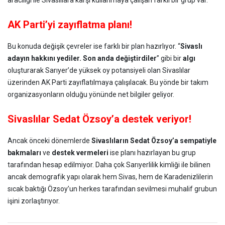
aracılığı ile Sivaslılara karşı kullanmaya çalışan farklı bir grup var.
AK Parti’yi zayıflatma planı!
Bu konuda değişik çevreler ise farklı bir plan hazırlıyor. “
Sivaslı
adayın hakkını yediler. Son anda değiştirdiler
” gibi bir
algı
oluşturarak Sarıyer’de yüksek oy potansiyeli olan Sivaslılar
üzerinden AK Parti zayıflatılmaya çalışılacak. Bu yönde bir takım
organizasyonların olduğu yönünde net bilgiler geliyor.
Sivaslılar Sedat Özsoy’a destek veriyor!
Ancak önceki dönemlerde
Sivaslıların Sedat Özsoy’a sempatiyle
bakmaları
ve
destek vermeleri
ise planı hazırlayan bu grup
tarafından hesap edilmiyor. Daha çok Sarıyerlilik kimliği ile bilinen
ancak demografik yapı olarak hem Sivas, hem de Karadenizlilerin
sıcak baktığı Özsoy’un herkes tarafından sevilmesi muhalif grubun
işini zorlaştırıyor.