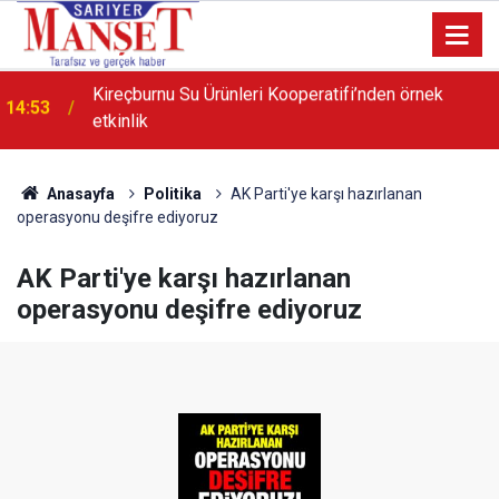
21:55
Poligon Muhtarı Karip’ten dönüşüm açıklaması
Anasayfa
Politika
AK Parti'ye karşı hazırlanan
operasyonu deşifre ediyoruz
AK Parti'ye karşı hazırlanan
operasyonu deşifre ediyoruz