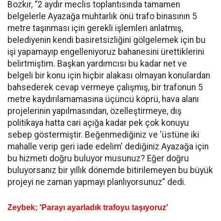
Bozkır, “2 aydır meclis toplantısında tamamen
belgelerle Ayazağa muhtarlık önü trafo binasının 5
metre taşınması için gerekli işlemleri anlatmış,
belediyenin kendi basiretsizliğini gölgelemek için bu
işi yapamayıp engelleniyoruz bahanesini ürettiklerini
belirtmiştim. Başkan yardımcısı bu kadar net ve
belgeli bir konu için hiçbir alakası olmayan konulardan
bahsederek cevap vermeye çalışmış, bir trafonun 5
metre kaydırılamamasına üçüncü köprü, hava alanı
projelerinin yapılmasından, özelleştirmeye, dış
politikaya hatta cari açığa kadar pek çok konuyu
sebep göstermiştir. Beğenmediğiniz ve 'üstüne iki
mahalle verip geri iade edelim' dediğiniz Ayazağa için
bu hizmeti doğru buluyor musunuz? Eğer doğru
buluyorsanız bir yıllık dönemde bitirilemeyen bu büyük
projeyi ne zaman yapmayı planlıyorsunuz” dedi.
Zeybek; 'Parayı ayarladık trafoyu taşıyoruz'