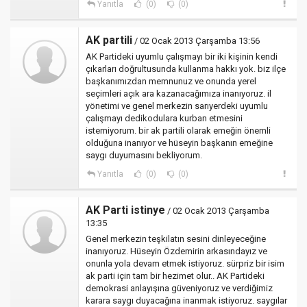
Yanıtla
(0)
(0)
AK partili
/ 02 Ocak 2013 Çarşamba 13:56
AK Partideki uyumlu çalışmayı bir iki kişinin kendi
çıkarları doğrultusunda kullanma hakkı yok. biz ilçe
başkanımızdan memnunuz ve onunda yerel
seçimleri açık ara kazanacağımıza inanıyoruz. il
yönetimi ve genel merkezin sarıyerdeki uyumlu
çalışmayı dedikodulara kurban etmesini
istemiyorum. bir ak partili olarak emeğin önemli
olduğuna inanıyor ve hüseyin başkanın emeğine
saygı duyumasını bekliyorum.
Yanıtla
(0)
(0)
AK Parti istinye
/ 02 Ocak 2013 Çarşamba
13:35
Genel merkezin teşkilatın sesini dinleyeceğine
inanıyoruz. Hüseyin Özdemirin arkasındayız ve
onunla yola devam etmek istiyoruz. sürpriz bir isim
ak parti için tam bir hezimet olur.. AK Partideki
demokrasi anlayışına güveniyoruz ve verdiğimiz
karara saygı duyacağına inanmak istiyoruz. saygılar