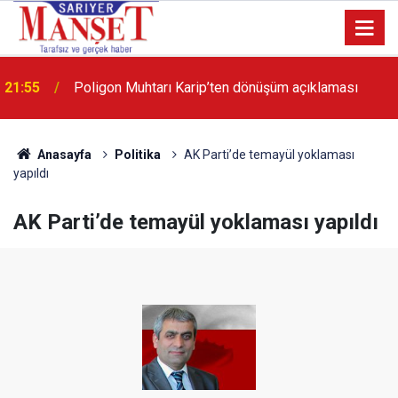
13:36
'Poligon'da İstanbul'a örnek proje gerçekleştirilecek'
Anasayfa
Politika
AK Parti’de temayül yoklaması
yapıldı
AK Parti’de temayül yoklaması yapıldı