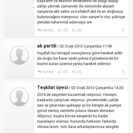
başkanın ve ekibinin emeklerine de saygı duyup
sahip çıkmak zamanıdır. Bu sürecinde akparti
sarıyerde aklı selim ve kollektif akıl ile en doğrunun
bulunacağına inanıyoruz. olan sarıyer'e olur, şükrüye
yeniden tahammül edemeyiz artı
Yanıtla
(0)
(0)
ak partili
/ 02 Ocak 2013 Çarşamba 17:08
İnşallah bu temayül sonuçlarına göre hareket edilir
de doğru bir karar verilir yoksa il yönetiminde bir
kişinin kararı üzerine yanlış hareket edilmez.
Yanıtla
(0)
(0)
Teşkilat üyesi
/ 02 Ocak 2013 Çarşamba 14:20
2014 de seçimleri kazanmak istiyoruz. Hüseyin
başkanla çalışmak istiyoruz. yönetimdeki çatlak
ses ve çıkarcıları ayıklayıp iyi bir listeyle ak partiye
gönül vermiş isimlerle yoluna devam etmesini
diliyoruz. başka kimse sarıyerde bu kadar
toparlayıcı olamaz. bununda herkesin farkında
olması lazım. tüm dava arkadaşlarımıza sevgiler