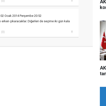
AK
(0)
ko
 02 Ocak 2014 Perşembe 20:52
 erken çıkaracaklar. Diğerleri de seçime iki gün kala
(0)
AK
ta