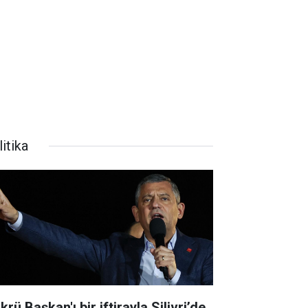
itika
krü Başkan'ı bir iftirayla Silivri’de