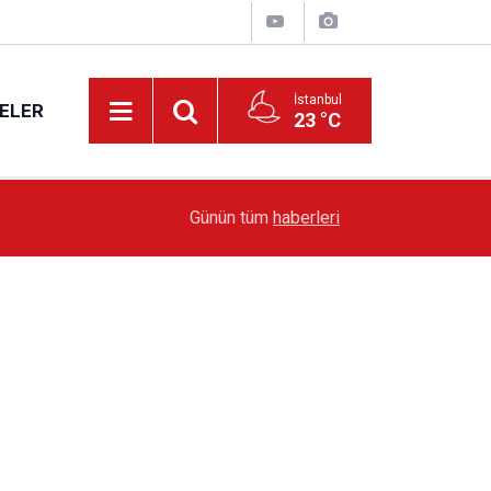
İstanbul
ELER
23 °C
13:36
'Poligon'da İstanbul'a örnek proje gerçekleştiril
Günün tüm
haberleri