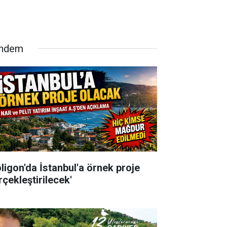
ndem
oligon'da İstanbul'a örnek proje
rçekleştirilecek'