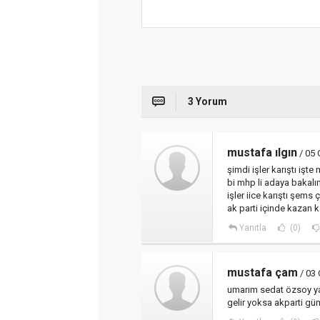
3 Yorum
mustafa ılgın
/ 05 
şimdi işler karıştı işte
bi mhp li adaya bakalım
işler iice karıştı şem
ak parti içinde kazan k
Yanıtla
(0)
mustafa çam
/ 03
umarım sedat özsoy yad
gelir yoksa akparti güm