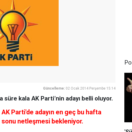
Pol
Güncelleme:
02 Ocak 2014 Perşembe 15:14
 süre kala AK Parti’nin adayı belli oluyor.
AK Parti'de adayın en geç bu hafta
sonu netleşmesi bekleniyor.
'Şü