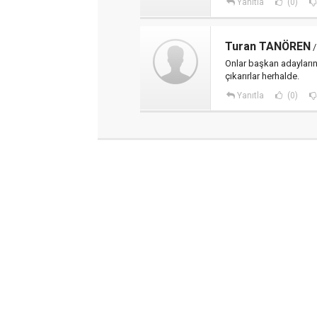
Yanıtla
(0)
Turan TANÖREN
/
Onlar başkan adaylarını
çıkarırlar herhalde.
Yanıtla
(0)