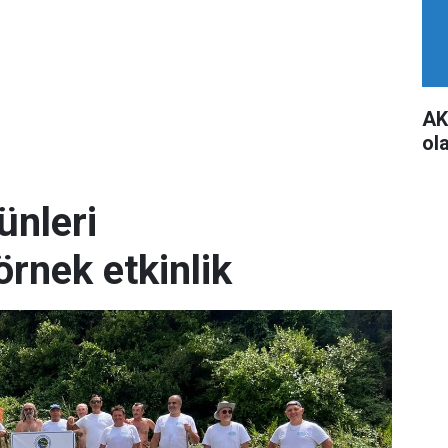
AK
ol
ünleri
örnek etkinlik