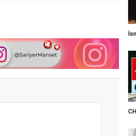
İsm
CH