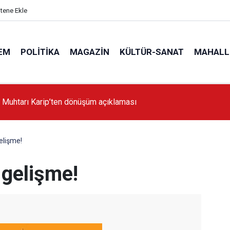
itene Ekle
EM
POLITIKA
MAGAZIN
KÜLTÜR-SANAT
MAHALL
 Muhtarı Karip’ten dönüşüm açıklaması
elişme!
 gelişme!