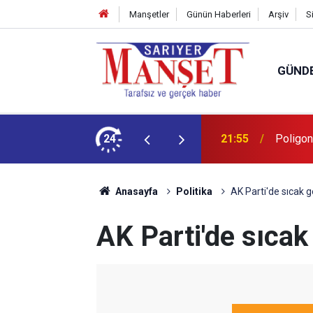
Manşetler
Günün Haberleri
Arşiv
S
GÜND
fi’nden örnek etkinlik
24
21:55
Poligon
Anasayfa
Politika
AK Parti'de sıcak g
AK Parti'de sıcak