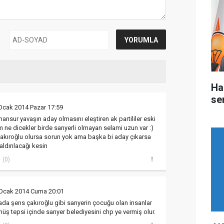
Ha
ser
Ocak 2014 Pazar 17:59
 mansur yavaşın aday olmasını eleştiren ak partililer eski
 ne dicekler birde sarıyerli olmayan selami uzun var :)
s çakıroğlu olursa sorun yok ama başka bi aday çıkarsa
aldırılacağı kesin
(0)
 Ocak 2014 Cuma 20:01
a şens çakıroğlu gibi sarıyerin çocuğu olan insanlar
üş tepsi içinde sarıyer belediyesini chp ye vermiş olur.