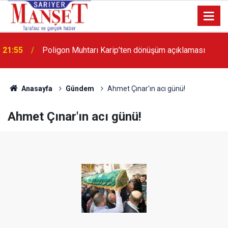
13:36
'Poligon'da İstanbul'a örnek proje gerçekleştirilecek'
Anasayfa
Gündem
Ahmet Çınar'ın acı günü!
Ahmet Çınar'ın acı günü!