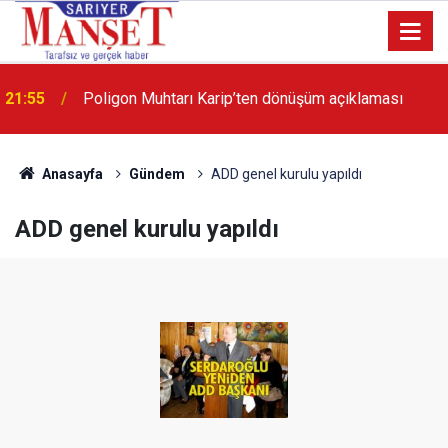
21:55
Poligon Muhtarı Karip’ten dönüşüm açıklaması
13:36
'Poligon'da İstanbul'a örnek proje gerçekleştirilecek'
Anasayfa
Gündem
ADD genel kurulu yapıldı
ADD genel kurulu yapıldı