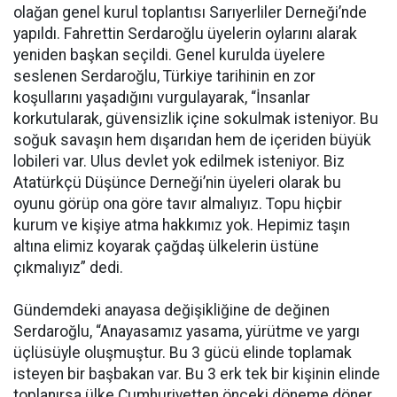
olağan genel kurul toplantısı Sarıyerliler Derneği’nde
yapıldı. Fahrettin Serdaroğlu üyelerin oylarını alarak
yeniden başkan seçildi. Genel kurulda üyelere
seslenen Serdaroğlu, Türkiye tarihinin en zor
koşullarını yaşadığını vurgulayarak, “İnsanlar
korkutularak, güvensizlik içine sokulmak isteniyor. Bu
soğuk savaşın hem dışarıdan hem de içeriden büyük
lobileri var. Ulus devlet yok edilmek isteniyor. Biz
Atatürkçü Düşünce Derneği’nin üyeleri olarak bu
oyunu görüp ona göre tavır almalıyız. Topu hiçbir
kurum ve kişiye atma hakkımız yok. Hepimiz taşın
altına elimiz koyarak çağdaş ülkelerin üstüne
çıkmalıyız” dedi.
Gündemdeki anayasa değişikliğine de değinen
Serdaroğlu, “Anayasamız yasama, yürütme ve yargı
üçlüsüyle oluşmuştur. Bu 3 gücü elinde toplamak
isteyen bir başbakan var. Bu 3 erk tek bir kişinin elinde
toplanırsa ülke Cumhuriyetten önceki döneme döner.