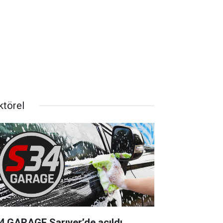
ktörel
4 GARAGE Sarıyer’de açıldı