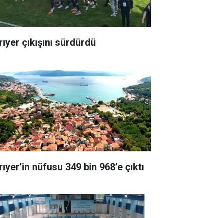
rıyer çıkışını sürdürdü
rıyer’in nüfusu 349 bin 968’e çıktı