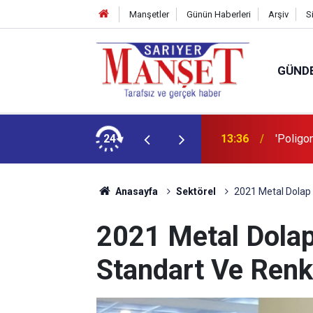
Manşetler
Günün Haberleri
Arşiv
S
GÜND
şüm açıklaması
24
13:36
'Poligon
Anasayfa
Sektörel
2021 Metal Dolap 
2021 Metal Dolap
Standart Ve Renk