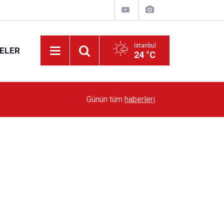
İstanbul
ELER
24 °C
19:51
Sarıyer’de Edebiyat Rüzgârı Esecek
Günün tüm
haberleri