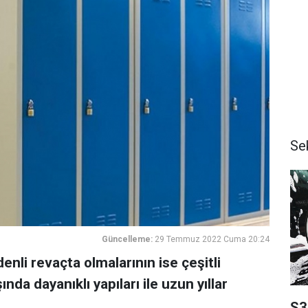
Se
Güncelleme:
29 Temmuz 2022 Cuma 20:24
enli revaçta olmalarının ise çeşitli
nda dayanıklı yapıları ile uzun yıllar
S3