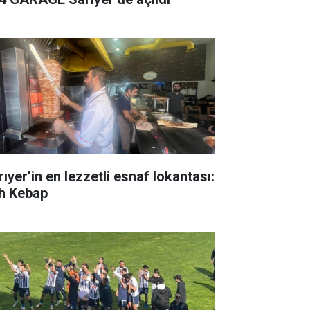
ıyer’in en lezzetli esnaf lokantası:
h Kebap