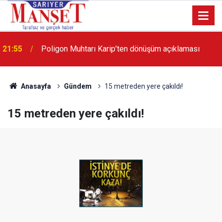
21:55
Poligon Muhtarı Karip’ten dönüşüm açıklaması
13:36
'Poligon'da İstanbul'a örnek proje gerçekleştirilecek'
Anasayfa
Gündem
15 metreden yere çakıldı!
15 metreden yere çakıldı!